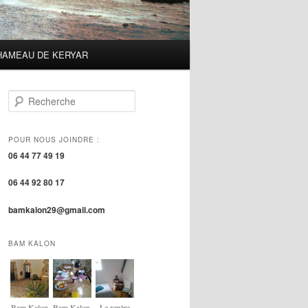
HAMEAU DE KERYAR
R
e
c
h
POUR NOUS JOINDRE :
e
06 44 77 49 19
r
c
06 44 92 80 17
h
e
bamkalon29@gmail.com
BAM KALON
Bam Kalon
Bam Kalon,
Le repère