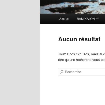
M
Accueil
BAM KALON ***
e
n
u
Aucun résultat
p
r
i
Toutes nos excuses, mais aucu
n
être qu’une recherche vous perm
c
i
Recherche
p
a
l