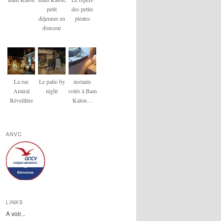
petit
des petits
déjeuner en
pirates
douceur
La rue
Le patio by
instants
Amiral
night
volés à Bam
Réveillère
Kalon…
ANVC
LINKS
A voir...