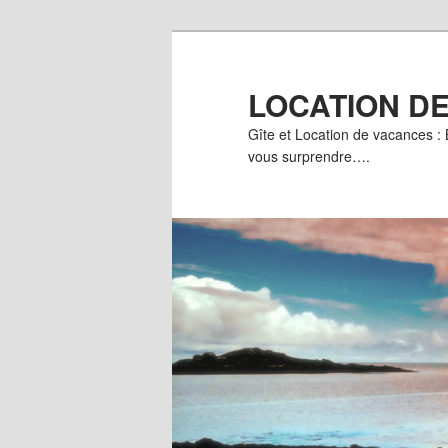
Aller
Aller
au
au
contenu
contenu
LOCATION D
principal
secondaire
Gîte et Location de vacances :
vous surprendre….